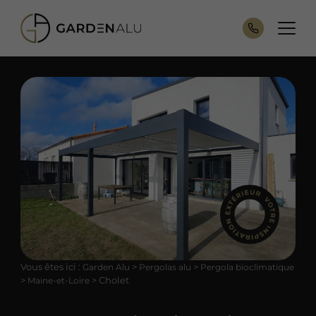
Vous êtes ici :
>
>
Garden Alu
Pergolas alu
Pergola bioclimatique
>
>
Cholet
Maine-et-Loire