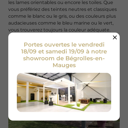
les lames orientables ou encore les toiles. Que
vous préfériez des teintes neutres et classiques
comme le blanc ou le gris, ou des couleurs plus
audacieuses comme le bleu marine ou le vert,
vous trouverez toujours la couleur adéquate.
Nous proposons de nombreuses options que
Portes ouvertes le vendredi
vous pouvez ajouter à la structure de la pergola :
18/09 et samedi 19/09 à notre
pose de spots LED encastrés, stores verticaux,
showroom de Bégrolles-en-
capteur de pluie, domotique, etc.
Mauges