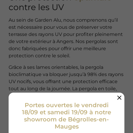
contre les UV
Au sein de Garden Alu, nous comprenons qu’il
est nécessaire pour vous de préserver votre
terrasse des rayons UV pour profiter pleinement
de votre extérieur à Angers. Nos pergolas sont
donc fabriquées pour offrir une meilleure
protection contre le soleil.
Grâce à ses lames orientables, la pergola
bioclimatique va bloquer jusqu’à 98% des rayons
UV nocifs, vous offrant une protection efficace
tout au long de la journée. La pergola en toile,
quant à elle, est aussi conçue pour protéger
votre espace extérieur contre les effets néfastes
Portes ouvertes le vendredi
du soleil.
18/09 et samedi 19/09 à notre
showroom de Bégrolles-en-
Mauges
NOUS CONTACTER