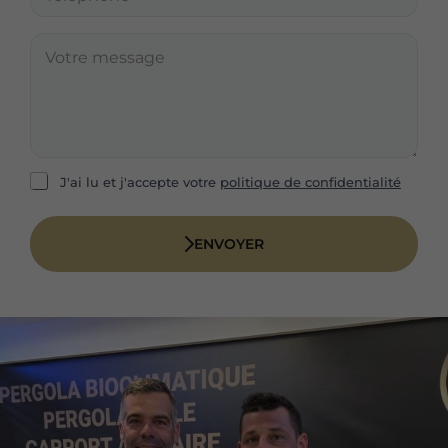
é
l
l
*
é
V
p
o
h
t
o
r
n
e
e
m
*
e
s
R
J'ai lu et j'accepte votre
politique de confidentialité
s
G
a
P
g
D
ENVOYER
e
*
*