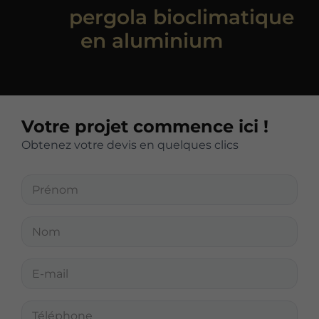
une
pergola bioclimatique
en aluminium
?
Votre projet commence ici !
Obtenez votre devis en quelques clics
P
r
é
n
N
o
o
m
m
*
*
E
-
m
a
T
i