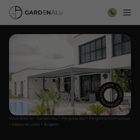
Vous êtes ici :
>
>
Garden Alu
Pergolas alu
Pergola bioclimatique
>
>
Angers
Maine-et-Loire