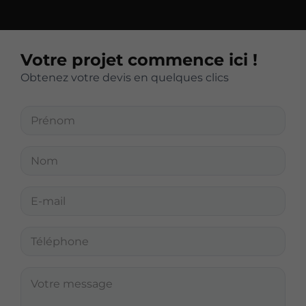
Votre projet commence ici !
Obtenez votre devis en quelques clics
P
r
é
n
N
o
o
m
m
*
*
E
-
m
a
T
i
é
l
l
*
é
V
p
o
h
t