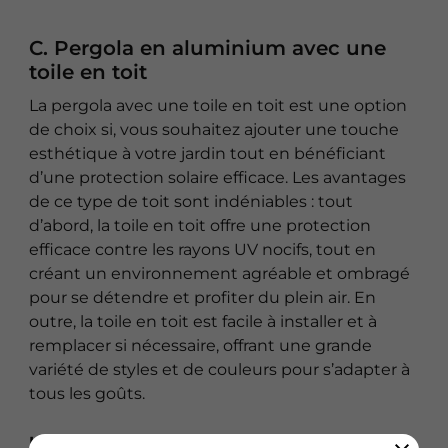
C. Pergola en aluminium avec une
toile en toit
La pergola avec une toile en toit est une option
de choix si, vous souhaitez ajouter une touche
esthétique à votre jardin tout en bénéficiant
d’une protection solaire efficace. Les avantages
de ce type de toit sont indéniables : tout
d’abord, la toile en toit offre une protection
efficace contre les rayons UV nocifs, tout en
créant un environnement agréable et ombragé
pour se détendre et profiter du plein air. En
outre, la toile en toit est facile à installer et à
remplacer si nécessaire, offrant une grande
variété de styles et de couleurs pour s’adapter à
tous les goûts.
Lire la suite