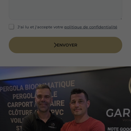
o
r
n
e
e
m
*
e
s
R
J'ai lu et j'accepte votre
politique de confidentialité
s
G
a
P
g
D
ENVOYER
e
*
*