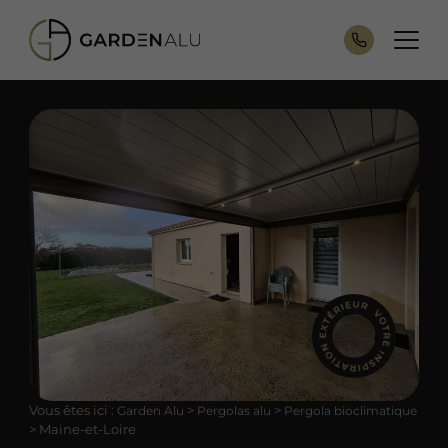
Vous êtes ici :
>
>
Garden Alu
Pergolas alu
Pergola bioclimatique
>
Maine-et-Loire