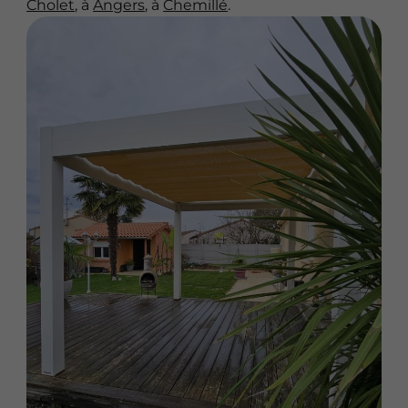
Cholet
, à
Angers
, à
Chemillé
.