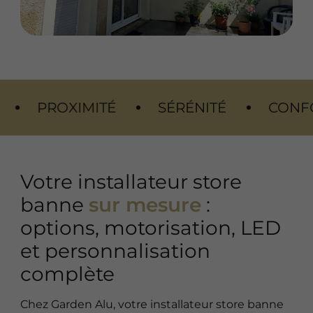
IMITÉ
SÉRÉNITÉ
CONFORT
E
Votre installateur store
banne
sur mesure
:
options, motorisation, LED
et personnalisation
complète
Chez Garden Alu, votre installateur store banne