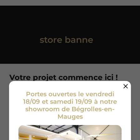
Vous êtes intéressé par un
store banne
?
Votre projet commence ici !
Obtenez votre devis en quelques clics
Portes ouvertes le vendredi
18/09 et samedi 19/09 à notre
P
r
showroom de Bégrolles-en-
é
Mauges
n
N
o
o
m
m
*
*
E