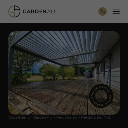
Vous êtes ici :
>
>
Pergola alu 4×3
Garden Alu
Pergolas alu