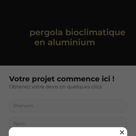
Vous êtes intéressé par
une
pergola bioclimatique
en aluminium
?
Votre projet commence ici !
Obtenez votre devis en quelques clics
P
r
é
n
N
o
o
m
m