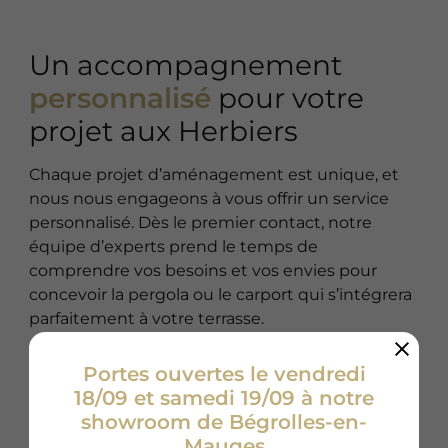
Un accompagnement
personnalisé
pour votre
projet aux Herbiers
Chaque projet d’aménagement est unique, et
nous nous engageons à vous offrir un service
personnalisé. Dès le premier contact, notre
équipe d’experts prend le temps de
comprendre vos besoins et vos envies pour
concevoir la pergola ou le carport qui s’intégrera
parfaitement à votre terrasse.
Grâce à notre savoir-faire en menuiserie
Portes ouvertes le vendredi
aluminium, nous vous proposons des solutions
18/09 et samedi 19/09 à notre
adaptées à votre extérieur, qu’il s’agisse d’une
showroom de Bégrolles-en-
pergola bioclimatique ou encore d’un carport.
Mauges