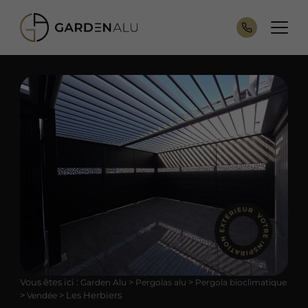
Vous êtes ici :
>
>
Garden Alu
Pergolas alu
Pergola bioclimatique
>
>
Les Herbiers
Vendée