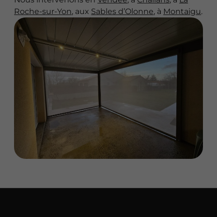
Roche-sur-Yon
, aux
Sables d’Olonne
, à
Montaigu
.