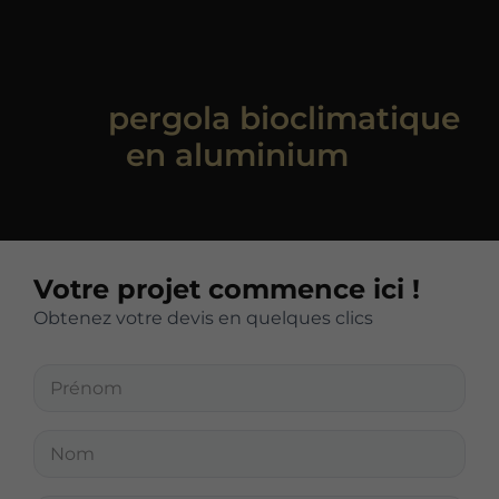
Vous êtes intéressé par
une
pergola bioclimatique
en aluminium
?
Votre projet commence ici !
Obtenez votre devis en quelques clics
P
r
é
n
N
o
o
m
m