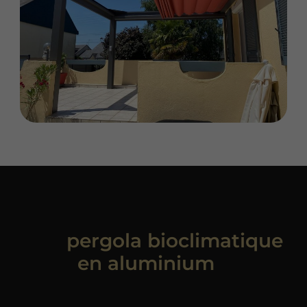
Vous êtes intéressé par
une
pergola bioclimatique
en aluminium
?