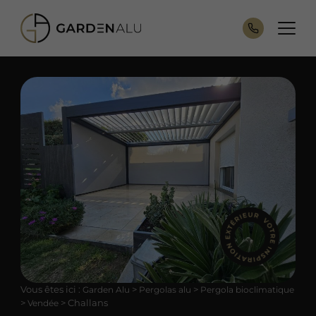
Vous êtes ici :
>
>
Garden Alu
Pergolas alu
Pergola bioclimatique
>
>
Challans
Vendée