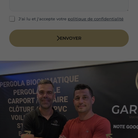
e
m
*
e
s
R
J'ai lu et j'accepte votre
politique de confidentialité
s
G
a
P
g
D
ENVOYER
e
*
*