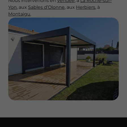
Nous intervenons en
Vendée
, à
La Roche-sur-
Yon
, aux
Sables d’Olonne
, aux
Herbiers
, à
Montaigu
.