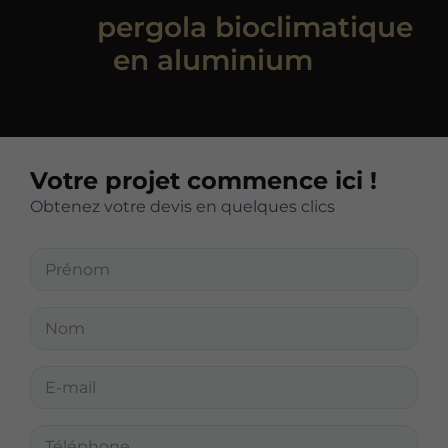
une
pergola bioclimatique
en aluminium
?
Votre projet commence ici !
Obtenez votre devis en quelques clics
P
r
é
n
N
o
o
m
m
*
*
E
-
m
a
T