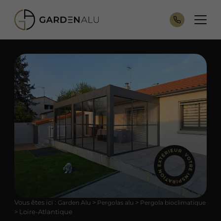
Vous êtes ici :
>
>
Garden Alu
Pergolas alu
Pergola bioclimatique
>
Loire-Atlantique