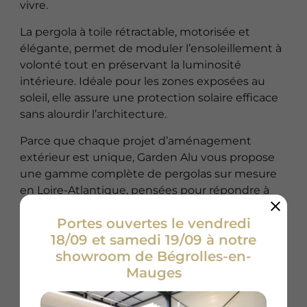
vivre.
La pergola à toile rétractable, motorisée et
élégante, permet de moduler l’ensoleillement à
volonté tout en préservant la luminosité
intérieure. Idéale pour les zones exposées au
soleil, elle assure une protection solaire efficace
sans alourdir l’architecture.
Parce que chaque projet d’aménagement
extérieur est unique, Garden Alu vous propose
une gamme complète de pergolas sur mesure
en Loire-Atlantique, pensées pour répondre à
vos besoins en termes de confort, de
Portes ouvertes le vendredi
fonctionnalité et d’esthétique. Nos différents
18/09 et samedi 19/09 à notre
modèles s’adaptent à tous les styles d’habitat et
showroom de Bégrolles-en-
à toutes les configurations de terrasse, jardin ou
Mauges
espace professionnel.
Lire la suite