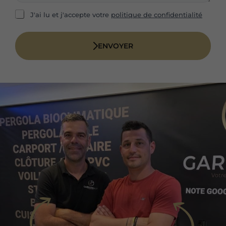
*
e
s
R
J'ai lu et j'accepte votre
politique de confidentialité
s
G
a
P
g
D
ENVOYER
e
*
*