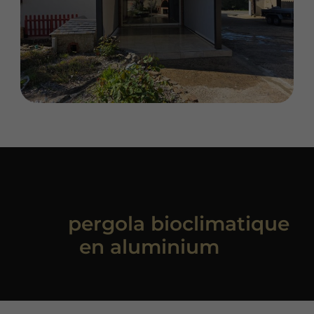
Vous êtes intéressé par
une
pergola bioclimatique
en aluminium
?