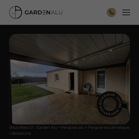
Vous êtes ici :
>
>
Garden Alu
Pergolas alu
Pergola bioclimatique
>
Bressuire