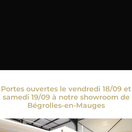
Portes ouvertes le vendredi 18/09 et
samedi 19/09 à notre showroom de
Bégrolles-en-Mauges