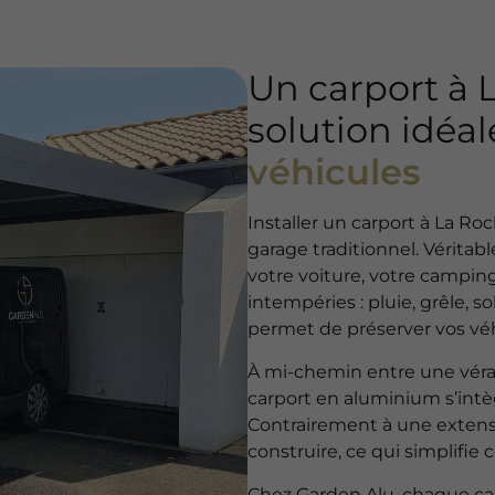
Un carport à L
solution idéa
véhicules
Installer un carport à La Ro
garage traditionnel. Véritab
votre voiture, votre campi
intempéries : pluie, grêle, so
permet de préserver vos véh
À mi-chemin entre une véra
carport en aluminium s’intèg
Contrairement à une extensi
construire, ce qui simplifie
Chez Garden Alu, chaque ca