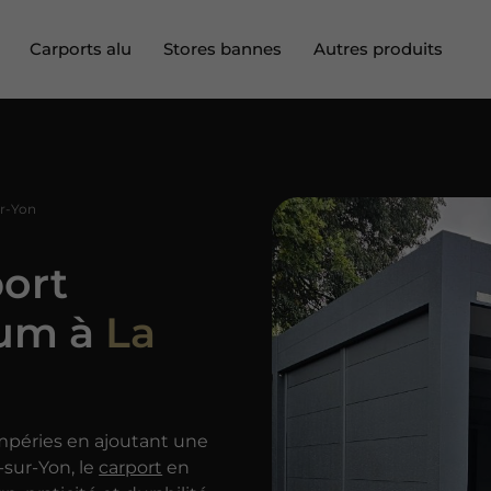
Carports alu
Stores bannes
Autres produits
Abri terrasse aluminium
Cuisine extérieure
Brise soleil
r-Yon
Brise vue
port
Clôture
ium à
La
Voile d’ombrage
mpéries en ajoutant une
sur-Yon, le
carport
en