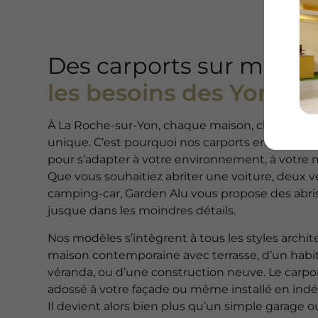
Des carports sur mesur
les besoins des Yonnai
À La Roche-sur-Yon, chaque maison, chaque terr
unique. C’est pourquoi nos carports en alumin
pour s’adapter à votre environnement, à votre m
Que vous souhaitiez abriter une voiture, deux
camping-car, Garden Alu vous propose des abris
jusque dans les moindres détails.
Nos modèles s’intègrent à tous les styles archite
maison contemporaine avec terrasse, d’un habit
véranda, ou d’une construction neuve. Le carpo
adossé à votre façade ou même installé en indé
Il devient alors bien plus qu’un simple garage ou