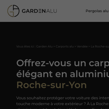
Pergolas alu
Vous êtes ici :
Garden Alu
>
Carports alu
>
Vendée
>
La Roche-su
Offrez-vous un car
élégant en alumin
Roche-sur-Yon
Vous souhaitez protéger votre voiture des inte
touche moderne à votre extérieur ? À La Roche-