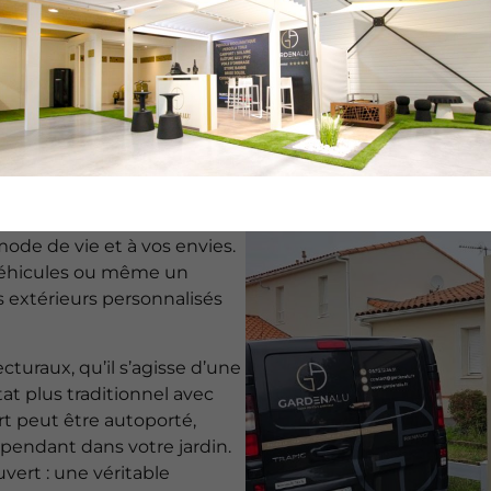
e pensés pour
s
ain, chaque projet est
ium sont pensés sur mesure,
ode de vie et à vos envies.
 véhicules ou même un
 extérieurs personnalisés
cturaux, qu’il s’agisse d’une
at plus traditionnel avec
rt peut être autoporté,
pendant dans votre jardin.
vert : une véritable