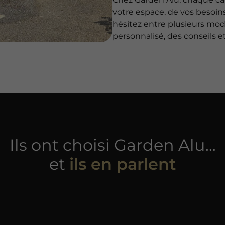
votre espace, de vos besoins
hésitez entre plusieurs mo
personnalisé, des conseils e
Ils ont choisi Garden Alu…
et
ils en parlent