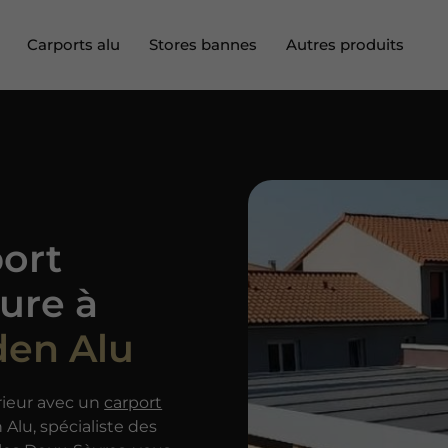
Carports alu
Stores bannes
Autres produits
Abri terrasse aluminium
Cuisine extérieure
Brise soleil
Brise vue
port
Clôture
ure à
Voile d’ombrage
den Alu
rieur avec un
carport
Alu, spécialiste des