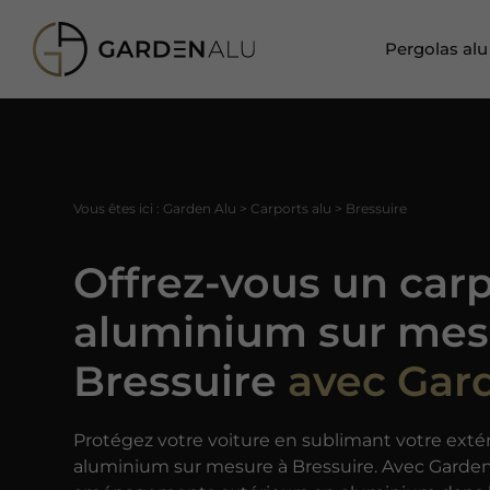
Pergolas alu
Vous êtes ici :
Garden Alu
>
Carports alu
>
Bressuire
Offrez-vous un car
aluminium sur mes
Bressuire
avec Gar
Protégez votre voiture en sublimant votre exté
aluminium sur mesure à Bressuire. Avec Garden 